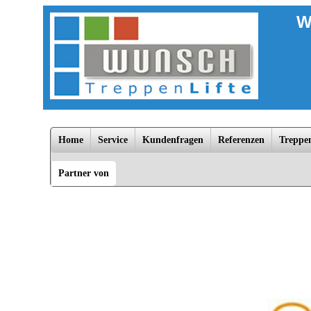
W
Home
Service
Kundenfragen
Referenzen
Treppen
Partner von
Bad Doberan, Dannenberg, Dömitz, Falkensee, Greifswald, Grevesmühlen, Güstrow, Hagenow, Hamburg, Kühlu
Zarrentin