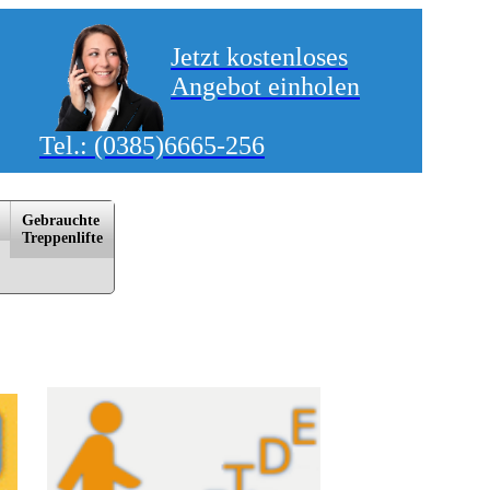
Jetzt kostenloses
Angebot einholen
Tel.:
(0385)6665-256
Gebrauchte
Trep­pen­lif­te
itzwalk, Rostock, Schwerin, Sternberg, Stralsund, Waren/­Müritz, Warnemünde, Wismar, Wittstock/­Dosse,