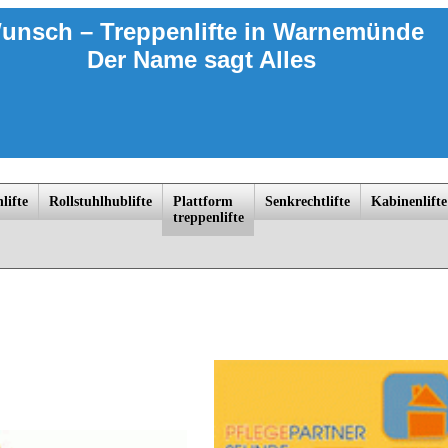
unsch – Treppenlifte
in Warnemünde
Der Name sagt Alles
lifte
Rollstuhlhublifte
Platt­form
Senkrechtlifte
Kabinenlifte
trep­penlif­te
ngsborn, Laage, Ludwigslust, Lübeck, Lüneburg, Meyenburg, Nauen, Oranienburg, Parchim, Perleberg, Plau am See, Potsdam, Pr